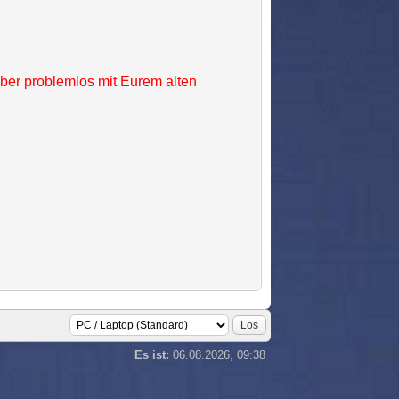
ber problemlos mit Eurem alten
Es ist:
06.08.2026, 09:38