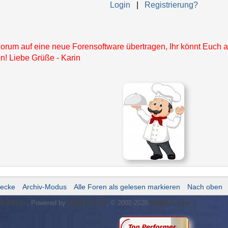
Login
|
Registrierung?
orum auf eine neue Forensoftware übertragen, Ihr könnt Euch a
! Liebe Grüße - Karin
ecke
Archiv-Modus
Alle Foren als gelesen markieren
Nach oben
MyBB.de
, Powered by
MyBB 1.8.40
, © 2002-2026
MyBB Group
.