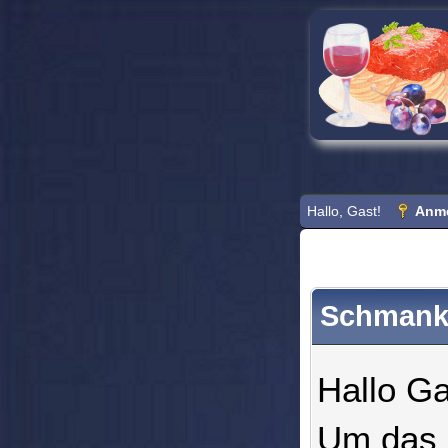
Hallo, Gast!
Anm
Schmank
Hallo Ga
Um das 