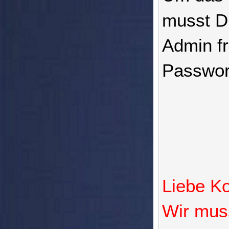
musst Du
Admin fr
Passwor
Liebe Ko
Wir mus